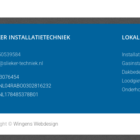
KER INSTALLATIETECHNIEK
LOKAL
50539584
Installa
@slieker-techniek.nl
Gasinst
Dakbede
63076454
Loodgie
 NL04RABO0302816232
Onderho
NL178485378B01
ight ©
Wingens Webdesign