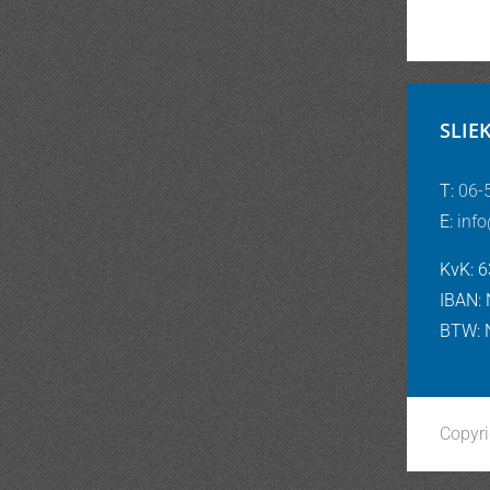
SLIE
T:
06-
E:
info
KvK: 
IBAN:
BTW: 
Copyr