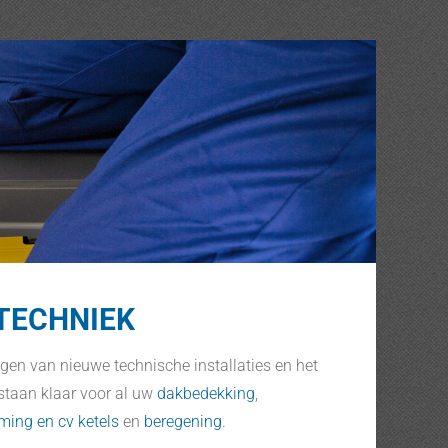
ETECHNIEK
eggen van nieuwe technische installaties en het
staan klaar voor al uw
dakbedekking
,
ming en cv ketels
en
beregening
.