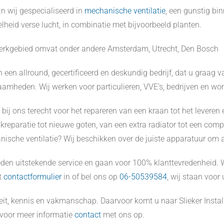
jn wij gespecialiseerd in
mechanische ventilatie
, een gunstig bin
lheid verse lucht, in combinatie met bijvoorbeeld planten.
rkgebied omvat onder andere Amsterdam, Utrecht, Den Bosch
jn een allround, gecertificeerd en deskundig bedrijf, dat u graag 
amheden. Wij werken voor particulieren, VVE’s, bedrijven en wo
 bij ons terecht voor het repareren van een kraan tot het levere
kreparatie tot nieuwe goten, van een extra radiator tot een comp
ische ventilatie? Wij beschikken over de juiste apparatuur om al
eden uitstekende service en gaan voor 100% klanttevredenheid. W
t
contactformulier
in of bel ons op
06-50539584
, wij staan voor 
eit, kennis en vakmanschap. Daarvoor komt u naar Slieker Instal
voor meer informatie
contact
met ons op.