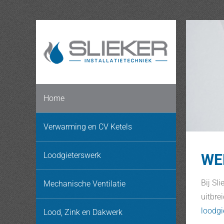
Ga
naar
inhoud
Home
Verwarming en CV Ketels
Loodgieterswerk
WE
Bij Sl
Mechanische Ventilatie
uitbre
loodg
Lood, Zink en Dakwerk