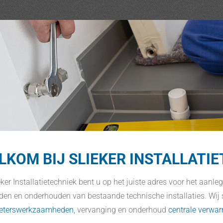
LKOM BIJ SLIEKER INSTALLATI
ieker Installatietechniek bent u op het juiste adres voor het aanl
iden en onderhouden van bestaande technische installaties. Wij 
ieterswerkzaamheden
, vervanging en onderhoud
centrale verwar