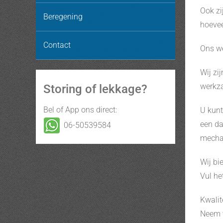
Ook zi
Beregening
hoevee
Contact
Ons we
Wij zi
werkza
Storing of lekkage?
Bel of App ons direct:
U kunt
een da
06-50539584
mechan
Wij bi
Vul he
Kwalit
Neem 