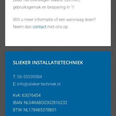
gebruiksgemak en besparing in 1!
Wilt u meer informatie of een aanvraag doen?
Neem dan
contact
met ons op.
SLIEKER INSTALLATIETECHNIEK
T:
06-50539584
E:
info@slieker-techniek.nl
KvK: 63076454
IBAN: NL04RABO0302816232
BTW: NL178485378B01