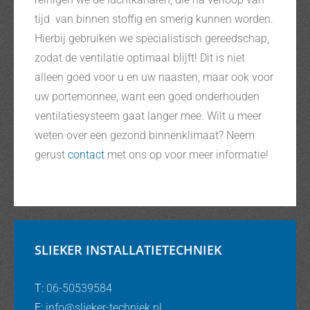
tijd van binnen stoffig en smerig kunnen worden.
Hierbij gebruiken we specialistisch gereedschap,
zodat de ventilatie optimaal blijft! Dit is niet
alleen goed voor u en uw naasten, maar ook voor
uw portemonnee, want een goed onderhouden
ventilatiesysteem gaat langer mee. Wilt u meer
weten over een gezond binnenklimaat? Neem
gerust
contact
met ons op voor meer informatie!
SLIEKER INSTALLATIETECHNIEK
T:
06-50539584
E:
info@slieker-techniek.nl