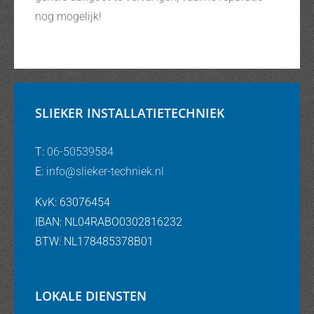
nog mogelijk!
SLIEKER INSTALLATIETECHNIEK
T:
06-50539584
E:
info@slieker-techniek.nl
KvK: 63076454
IBAN: NL04RABO0302816232
BTW: NL178485378B01
LOKALE DIENSTEN