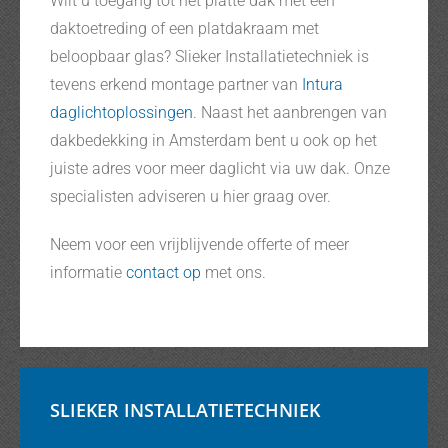
Wilt u toegang tot het platte dak met een
daktoetreding of een platdakraam met
beloopbaar glas? Slieker Installatietechniek is
tevens erkend montage partner van
Intura
daglichtoplossingen
. Naast het aanbrengen van
dakbedekking in Amsterdam bent u ook op het
juiste adres voor meer daglicht via uw dak. Onze
specialisten adviseren u hier graag over.
Neem voor een vrijblijvende offerte of meer
informatie
contact op
met ons.
SLIEKER INSTALLATIETECHNIEK